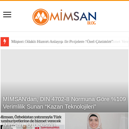
Mimsan, Özbekistan Yatırımıyla Türk Cumhuriyetlerine de Hizmet Vere
Müşteri Odaklı Hizmet Anlayışı ile Projelere “Özel Çözümler”
MİMSAN’dan, DIN 4702-8 Normuna Göre %109
Verimlilik Sunan “Kazan Teknolojileri”
Mimsan, Özbekistan