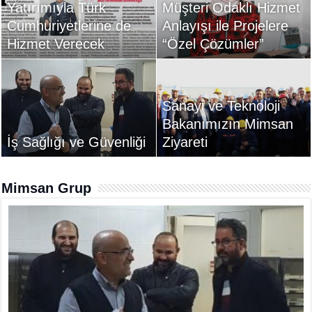
Yatırımıyla Türk
Müşteri Odaklı Hizmet
Cumhuriyetlerine de
Anlayışı ile Projelere
Hizmet Verecek
“Özel Çözümler”
Sanayi ve Teknoloji
Bakanımızın Mimsan
İş Sağlığı ve Güvenliği
Ziyareti
Mimsan Grup